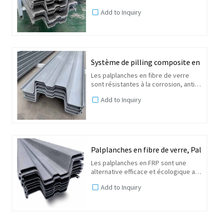
uv et à haute résistance. Maintenant,
Add to Inquiry
les palplanches en fibre de verre
sont un matériau de construction
alternatif pour...
Système de pilling composite en fibre
Les palplanches en fibre de verre
sont résistantes à la corrosion, anti-
uv et à haute résistance. Maintenant,
Add to Inquiry
les palplanches en fibre de verre
sont un matériau de construction
alternatif pour...
Palplanches en fibre de verre, Palpla
Les palplanches en FRP sont une
alternative efficace et écologique aux
palplanches en acier dans les
Add to Inquiry
structures marines, les murs anti-
inondation et les barrières anti-
infiltration. C'est le...