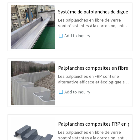
Système de palplanches de digue en fibr
Les palplanches en fibre de verre
sont résistantes à la corrosion, anti-
uv et à haute résistance, ce sera un
Add to Inquiry
matériau de construction alternatif
pour l'aluminium, le béton, le PVC et le
bois.
Palplanches composites en fibre de ve
Les palplanches en FRP sont une
alternative efficace et écologique aux
palplanches en acier dans les
Add to Inquiry
structures marines, les murs anti-
inondation et les barrières anti-
infiltration. C'est le...
Palplanches composites FRP en plastiqu
Les palplanches en fibre de verre
sont résistantes à la corrosion, anti-