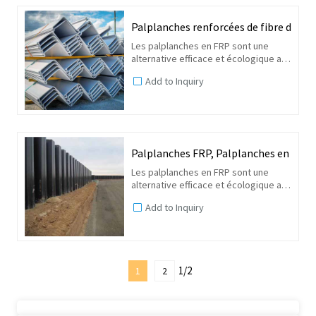
Palplanches renforcées de fibre de verr
Les palplanches en FRP sont une
alternative efficace et écologique aux
palplanches en acier dans les
Add to Inquiry
structures marines, les murs anti-
inondation et les barrières anti-
infiltration. C'est le...
Palplanches FRP, Palplanches en fibre 
Les palplanches en FRP sont une
alternative efficace et écologique aux
palplanches en acier dans les
Add to Inquiry
structures marines, les murs anti-
inondation et les barrières anti-
infiltration. C'est le...
1/2
1
2