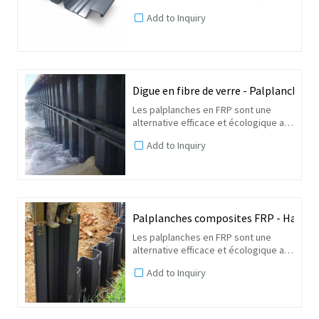
uv et à haute résistance, ce sera un
Add to Inquiry
matériau de construction alternatif
pour l'aluminium, le béton et le bois.
Digue en fibre de verre - Palplanches 
Les palplanches en FRP sont une
alternative efficace et écologique aux
palplanches en acier dans les
Add to Inquiry
structures marines, les murs anti-
inondation et les barrières anti-
infiltration. C'est le...
Palplanches composites FRP - Haute rés
Les palplanches en FRP sont une
alternative efficace et écologique aux
palplanches en acier dans les
Add to Inquiry
structures marines, les murs anti-
inondation et les barrières anti-
infiltration. C'est le...