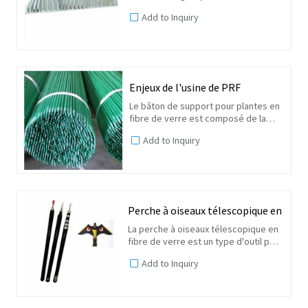
+Résistant aux chocs, haute
Add to Inquiry
résistance +Non conducteur
+ Longue durée de vie sans entretien
+ Léger et facile à fabriquer
Enjeux de l'usine de PRF
Le bâton de support pour plantes en
fibre de verre est composé de la
meilleure fibre de verre et de la
Add to Inquiry
meilleure résine, le plus grand
avantage est très robuste, pas de
rouille, pas de...
Perche à oiseaux télescopique en FRP
La perche à oiseaux télescopique en
fibre de verre est un type d'outil pour
le contrôle des oiseaux ou appelé
Add to Inquiry
effaroucheurs d'oiseaux. Il est
généralement utilisé avec un cerf-
volant qui a un...