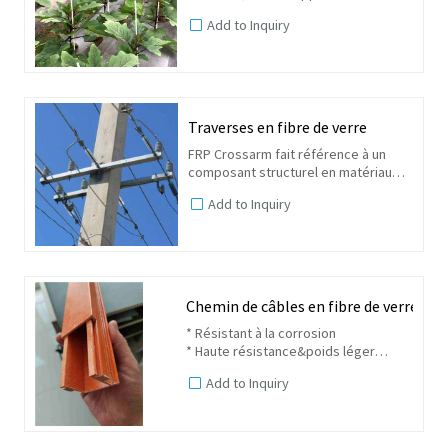
supports de piquets de jardin en
Add to Inquiry
fibre de verre composite. Ce produit,
grâce à son faible coût, sa haute
résistance et ses...
Traverses en fibre de verre
FRP Crossarm fait référence à un
composant structurel en matériau
composite polymère renforcé de
Add to Inquiry
fibres. Il est conçu pour supporter
les conducteurs électriques, les
isolateurs et d'autres...
Chemin de câbles en fibre de verre
* Résistant à la corrosion
* Haute résistance&poids léger
* Longue durée de vie
Add to Inquiry
* Retardateur de flamme
* Résistant aux impacts
* Isolation non conductrice et
thermique