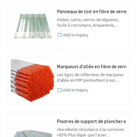
Panneaux de toit en fibre de verre
Atelier, serre, serres de légumes,
facile à corrompre, briqueterie,
garage, bassins d'air dans l'atelier
Add to Inquiry
d'usine, etc.
Marqueurs d'allée en fibre de verre
Les tiges de réflecteur de marqueur
d'allée en FRP permettent à nos
clients d'économiser du temps et de
Add to Inquiry
l'argent. En utilisant nos marqueurs
d'allée en fibre de verre, vous
délimiterez...
Poutres de support de plancher en FR
+Excellente résistance à la corrosion
+65% Plus léger que l'acier