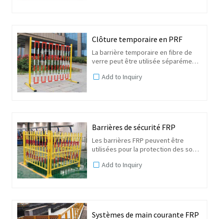
l'administration des routes et
d'autres sections de...
Clôture temporaire en PRF
La barrière temporaire en fibre de
verre peut être utilisée séparément
ou plusieurs pièces peuvent être
Add to Inquiry
combinées, qui sont utilisées pour
l'isolement et la protection
temporaire de...
Barrières de sécurité FRP
Les barrières FRP peuvent être
utilisées pour la protection des sous-
stations, des installations
Add to Inquiry
électriques et de la construction
électrique. Il présente les avantages
d'être non conducteur,...
Systèmes de main courante FRP