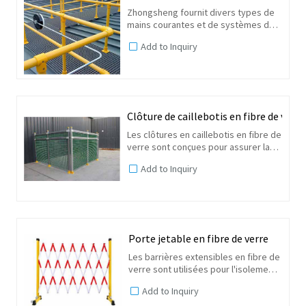
Zhongsheng fournit divers types de
mains courantes et de systèmes de
mains courantes en plastique
Add to Inquiry
renforcé de fibre de verre. En ce qui
concerne la conception et la
résistance, tous les systèmes...
Clôture de caillebotis en fibre de verre
Les clôtures en caillebotis en fibre de
verre sont conçues pour assurer la
protection et la sécurité autour des
Add to Inquiry
équipements électriques, des
machines et d'autres zones qui
nécessitent un système...
Porte jetable en fibre de verre
Les barrières extensibles en fibre de
verre sont utilisées pour l'isolement
et la protection temporaire de
Add to Inquiry
l'alimentation électrique, de